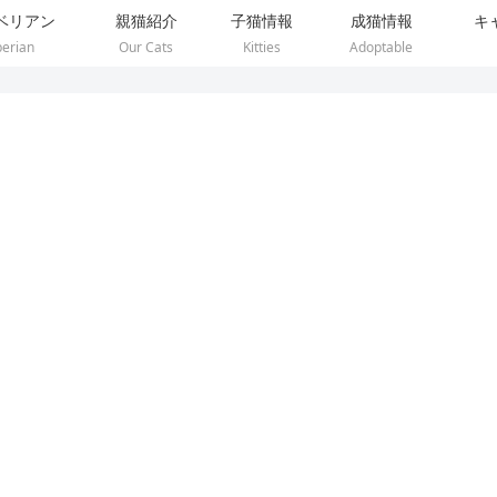
ベリアン
親猫紹介
子猫情報
成猫情報
キ
berian
Our Cats
Kitties
Adoptable