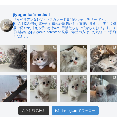
jiyugaokaforestcat
サイベリアン&ネヴァマスカレード専門のキャッテリー です。
[CFA.TICA登録]
海外から優れた親猫たちを直接お迎えし、美しく健
康で穏やか,甘えっ子のかわいい子猫たちをご紹介しております。
↓
子猫情報
@jiyugaoka_forestcat
見学ご希望の方は、お気軽にご予約
ください。
さらに読み込む
Instagram でフォロー