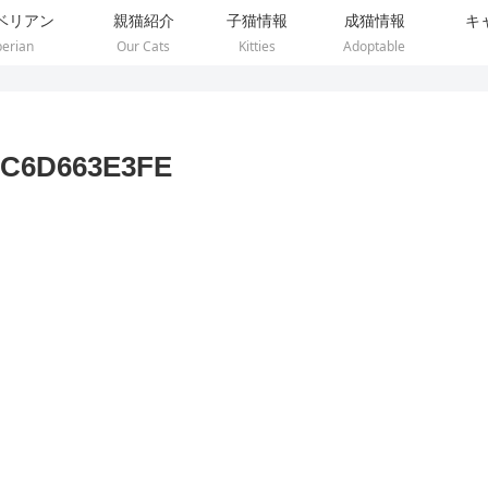
ベリアン
親猫紹介
子猫情報
成猫情報
キ
berian
Our Cats
Kitties
Adoptable
7C6D663E3FE