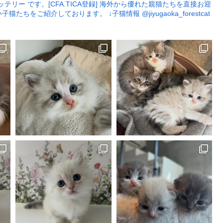
リー です。[CFA.TICA登録]
海外から優れた親猫たちを直接お迎
い子猫たちをご紹介しております。
↓子猫情報
@jiyugaoka_forestcat