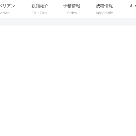
ベリアン
親猫紹介
子猫情報
成猫情報
キ
berian
Our Cats
Kitties
Adoptable