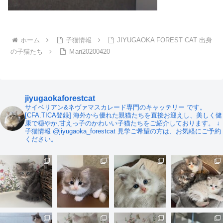
ホーム
子猫情報
JIYUGAOKA FOREST CAT 出身
の子猫たち
Ｍari20200420
jiyugaokaforestcat
サイベリアン&ネヴァマスカレード専門のキャッテリー です。
[CFA.TICA登録]
海外から優れた親猫たちを直接お迎えし、美しく健
康で穏やか,甘えっ子のかわいい子猫たちをご紹介しております。
↓
子猫情報
@jiyugaoka_forestcat
見学ご希望の方は、お気軽にご予約
ください。