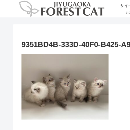
サイ
Si
9351BD4B-333D-40F0-B425-A