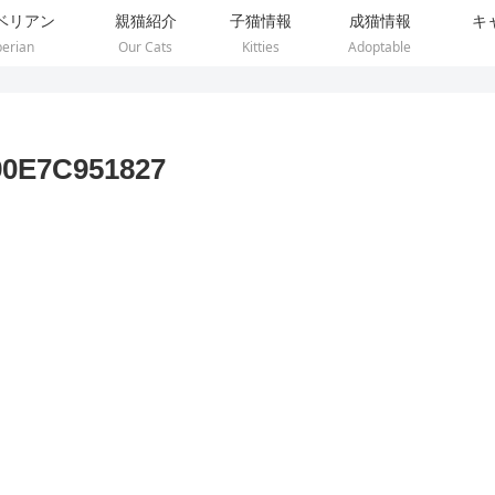
ベリアン
親猫紹介
子猫情報
成猫情報
キ
berian
Our Cats
Kitties
Adoptable
90E7C951827