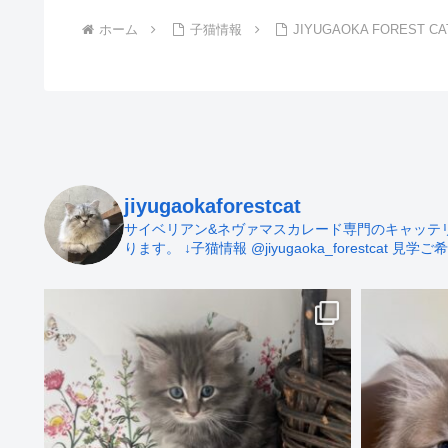
ホーム
子猫情報
JIYUGAOKA FOREST
jiyugaokaforestcat
サイベリアン&ネヴァマスカレード専門のキャッテリー 
ります。
↓子猫情報
@jiyugaoka_forestcat
見学ご希