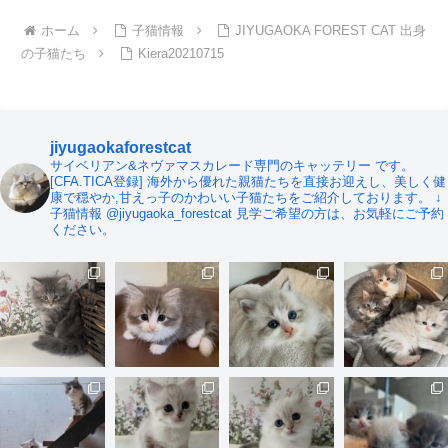
ホーム
子猫情報
JIYUGAOKA FOREST CAT 出身
の子猫たち
Kiera20210715
jiyugaokaforestcat
サイベリアン&ネヴァマスカレード専門のキャッテリー です。
[CFA.TICA登録]
海外から優れた親猫たちを直接お迎えし、美しく健
康で穏やか,甘えっ子のかわいい子猫たちをご紹介しております。
↓
子猫情報
@jiyugaoka_forestcat
見学ご希望の方は、お気軽にご予約
ください。