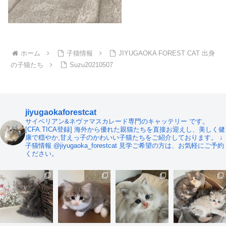
ホーム
子猫情報
JIYUGAOKA FOREST CAT 出身
の子猫たち
Suzu20210507
jiyugaokaforestcat
サイベリアン&ネヴァマスカレード専門のキャッテリー です。
[CFA.TICA登録]
海外から優れた親猫たちを直接お迎えし、美しく健
康で穏やか,甘えっ子のかわいい子猫たちをご紹介しております。
↓
子猫情報
@jiyugaoka_forestcat
見学ご希望の方は、お気軽にご予約
ください。