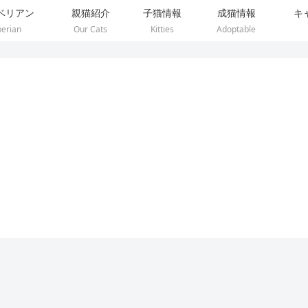
ベリアン
親猫紹介
子猫情報
成猫情報
キ
berian
Our Cats
Kitties
Adoptable