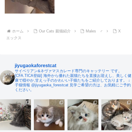
ホーム
Our Cats 親猫紹介
Males ♂
X
エックス
jiyugaokaforestcat
サイベリアン&ネヴァマスカレード専門のキャッテリー です。
[CFA.TICA登録]
海外から優れた親猫たちを直接お迎えし、美しく健
康で穏やか,甘えっ子のかわいい子猫たちをご紹介しております。
↓
子猫情報
@jiyugaoka_forestcat
見学ご希望の方は、お気軽にご予約
ください。